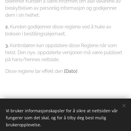
bekrefter Kunden å være informert om alle vilkårene av
beskyttelsen av personlig informasjon og godkjenner
dem i sin helhet;
2.
Kunden godkjenner disse reglene ved å huke av
boksen i bestillingsskjemaet;
3.
Kontrolløren kan oppdatere disse Reglene når som
helst. Den nye, oppdaterte versjonen må være publisert
på hans/hennes nettside.
Disse reglene tar effekt den
[Dato]
En bedre Hverdag
Vi bruker informasjonskapsler for å sikre at nettsiden vår
Alle rettigheter forbeholdt 2018
fungerer som det skal, og for å tilby deg best mulig
Drevet av
Webnode
Informasjonskapsler
brukeropplevelse.