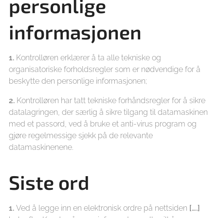
personlige
informasjonen
1.
Kontrolløren erklærer å ta alle tekniske og
organisatoriske forholdsregler som er nødvendige for å
beskytte den personlige informasjonen;
2.
Kontrolløren har tatt tekniske forhåndsregler for å sikre
datalagringen, der særlig å sikre tilgang til datamaskinen
med et passord, ved å bruke et anti-virus program og
gjøre regelmessige sjekk på de relevante
datamaskinenene.
Siste ord
1.
Ved å legge inn en elektronisk ordre på nettsiden
[….]