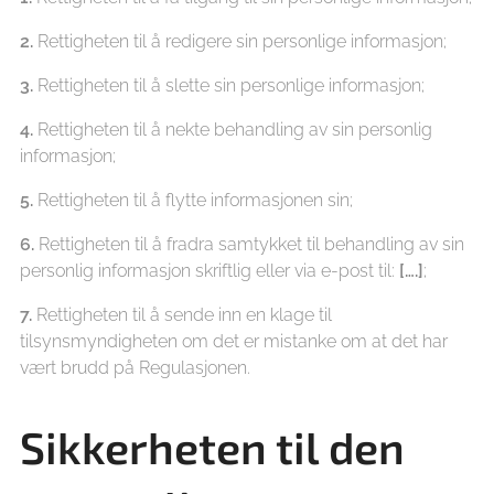
2.
Rettigheten til å redigere sin personlige informasjon;
3.
Rettigheten til å slette sin personlige informasjon;
4.
Rettigheten til å nekte behandling av sin personlig
informasjon;
5.
Rettigheten til å flytte informasjonen sin;
6.
Rettigheten til å fradra samtykket til behandling av sin
personlig informasjon skriftlig eller via e-post til:
[….]
;
7.
Rettigheten til å sende inn en klage til
tilsynsmyndigheten om det er mistanke om at det har
vært brudd på Regulasjonen.
Sikkerheten til den