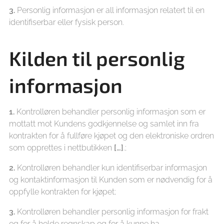
3.
Personlig informasjon er all informasjon relatert til en
identifiserbar eller fysisk person.
Kilden til personlig
informasjon
1.
Kontrolløren behandler personlig informasjon som er
mottatt mot Kundens godkjennelse og samlet inn fra
kontrakten for å fullføre kjøpet og den elektroniske ordren
som opprettes i nettbutikken
[…]
.;
2.
Kontrolløren behandler kun identifiserbar informasjon
og kontaktinformasjon til Kunden som er nødvendig for å
oppfylle kontrakten for kjøpet;
3.
Kontrolløren behandler personlig informasjon for frakt
og for å holde regnskap og for å kunne ha