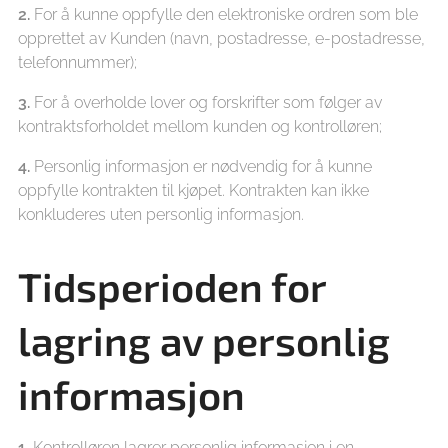
2.
For å kunne oppfylle den elektroniske ordren som ble
opprettet av Kunden (navn, postadresse, e-postadresse,
telefonnummer);
3.
For å overholde lover og forskrifter som følger av
kontraktsforholdet mellom kunden og kontrolløren;
4.
Personlig informasjon er nødvendig for å kunne
oppfylle kontrakten til kjøpet. Kontrakten kan ikke
konkluderes uten personlig informasjon.
Tidsperioden for
lagring av personlig
informasjon
1.
Kontrolløren lagrer personlig informasjon i en