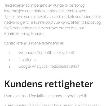
Tredjeparter som behandler Kundens personlig
informasjon er underleverandører til Kontrolløren.
Tjenestene som er levert av disse underleverandørene er
nødvendige for å kunne oppfylle konktrakten til kjøpet og
for å behandle den elektroniske ordren mellom
Kontrolløren og Kunden.
Kontrollørens underleverandører er:
Webnode AG (nettbutikksystem);
Fraktfirma;
Google Analytics (nettsidestatistikk);
Kundens rettigheter
I samsvar med forskriften er kunden berettiget til:
1.
Rettigheten til å få tilgang til sin personlige informasjon;