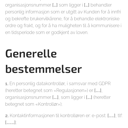
organisasjonsnummer
[…]
som ligger i
[…]
behandler
personlig informasjon som er utgitt av Kunden for å innfri
og bekrefte brukervilkårene, for å behandle elektroniske
ordre og frakt, og for å ha muligheten til å kommunisere i
en tidsperiode som er godkjent av loven.
Generelle
bestemmelser
1.
En personlig datakontrollør, i samsvar med GDPR
(heretter betegnet som «Regulasjonen») er
[…..]
,
organisasjonsnummer
[….]
, som ligger i
[….]
(heretter
betegnet som «Kontrollør»);
2.
Kontaktinformasjonen til kontrolløren er: e-post:
[……]
, tlf:
[………]
;