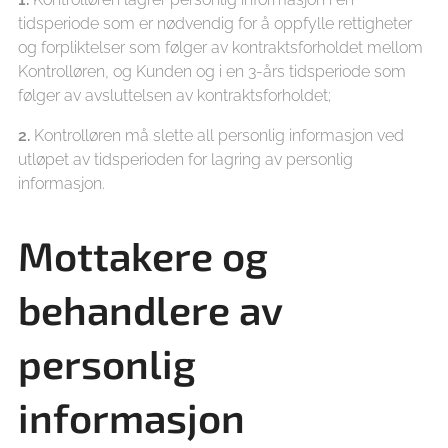
tidsperiode som er nødvendig for å oppfylle rettigheter
og forpliktelser som følger av kontraktsforholdet mellom
Kontrolløren, og Kunden og i en 3-års tidsperiode som
følger av avsluttelsen av kontraktsforholdet;
2.
Kontrolløren må slette all personlig informasjon ved
utløpet av tidsperioden for lagring av personlig
informasjon.
Mottakere og
behandlere av
personlig
informasjon