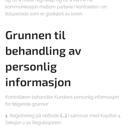
kommunikasjon mellom partene i kontrakten i en
tidsperiode som er godkjent av loven.
Grunnen til
behandling av
personlig
informasjon
Kontrolløren behandler Kundens personlig informasjon
for følgende grunner:
1.
Registrering på nettside
[….]
I samsvar med Kapittel 4,
Seksjon 2 av Regulasjonen;