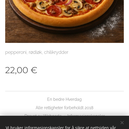
pepperoni, rødløk, chilikrydder
22,00
€
En bedre Hverdag
Alle rettigheter forbeholdt 2018
Drevet av
Webnode
Informasjonskapsler
Vi bruker informasjonskapsler for å sikre at nettsiden vår
Språk