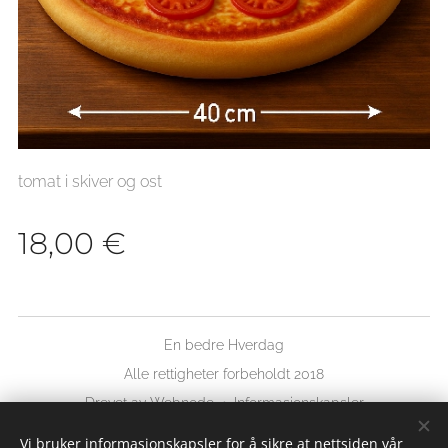
tomat i skiver og ost
18,00
€
En bedre Hverdag
Alle rettigheter forbeholdt 2018
Drevet av
Webnode
Informasjonskapsler
Vi bruker informasjonskapsler for å sikre at nettsiden vår
Språk