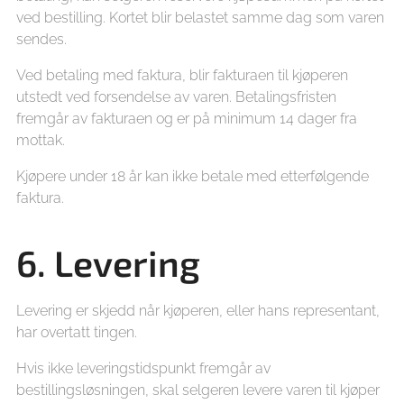
ved bestilling. Kortet blir belastet samme dag som varen
sendes.
Ved betaling med faktura, blir fakturaen til kjøperen
utstedt ved forsendelse av varen. Betalingsfristen
fremgår av fakturaen og er på minimum 14 dager fra
mottak.
Kjøpere under 18 år kan ikke betale med etterfølgende
faktura.
6. Levering
Levering er skjedd når kjøperen, eller hans representant,
har overtatt tingen.
Hvis ikke leveringstidspunkt fremgår av
bestillingsløsningen, skal selgeren levere varen til kjøper