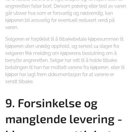
angreretten faller bort. Dersom prøving eller test av varen
går utover hva som er forsvarlig og nødvendig, kan
kjøperen bli ansvarlig for eventuell redusert verdi på
varen.
Selgeren er forpliktet til å tilbakebetale kjøpesummen til
kjøperen uten unødig opphold, og senest 14 dager fra
selgeren fikk melding om kjøperens beslutning om å
benytte angreretten. Selger har rett til å holde tilbake
betalingen til han har mottatt varene fra kjøperen, eller til
kjøper har lagt frem dokumentasjon for at varene er
sendt tilbake.
9. Forsinkelse og
manglende levering -