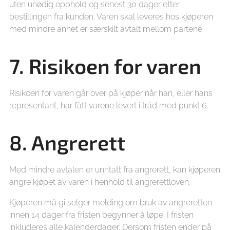
uten unødig opphold og senest 30 dager etter
bestillingen fra kunden. Varen skal leveres hos kjøperen
med mindre annet er særskilt avtalt mellom partene.
7. Risikoen for varen
Risikoen for varen går over på kjøper når han, eller hans
representant, har fått varene levert i tråd med punkt 6.
8. Angrerett
Med mindre avtalen er unntatt fra angrerett, kan kjøperen
angre kjøpet av varen i henhold til angrerettloven.
Kjøperen må gi selger melding om bruk av angreretten
innen 14 dager fra fristen begynner å løpe. I fristen
inkluderes alle kalenderdager. Dersom fristen ender på