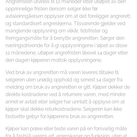
Angrefristen utvides til 12 måneder etter utløpet av den
opprinnelige fristen dersom selger ikke før
avtaleinngåelsen opplyser om at det foreligger angrerett
og standardisert angreskjema. Tilsvarende gjelder ved
manglende opplysning om vilkår, tidsfrister og
fremgangsmåte for å benytte angreretten. Sørger den
næringsdrivende for å gi opplysningene i løpet av disse
12 månedene, utløper angrefristen likevel 14 dager etter
den dagen kjøperen mottok opplysningene.
Ved bruk av angreretten må varen leveres tilbake til
selgeren uten unødig opphold og senest 14 dager fra
melding om bruk av angreretten er gitt. Kjøper dekker de
direkte kostnadene ved å returnere varen, med mindre
annet er avtalt eller selger har unnlatt å opplyse om at
kjøper skal dekke returkostnadene. Selgeren kan ikke
fastsette gebyr for kjøperens bruk av angreretten.
Kjøper kan prøve eller teste varen på en forsvarlig måte
for å fastslå varens art, egenskaper og funksjon, uten at