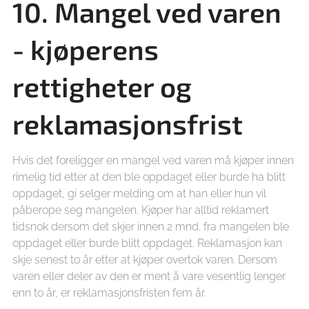
10. Mangel ved varen
- kjøperens
rettigheter og
reklamasjonsfrist
Hvis det foreligger en mangel ved varen må kjøper innen
rimelig tid etter at den ble oppdaget eller burde ha blitt
oppdaget, gi selger melding om at han eller hun vil
påberope seg mangelen. Kjøper har alltid reklamert
tidsnok dersom det skjer innen 2 mnd. fra mangelen ble
oppdaget eller burde blitt oppdaget. Reklamasjon kan
skje senest to år etter at kjøper overtok varen. Dersom
varen eller deler av den er ment å vare vesentlig lenger
enn to år, er reklamasjonsfristen fem år.