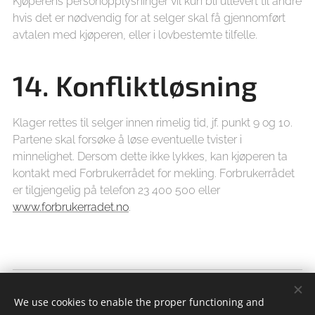
Kjøperens personopplysninger vil kun bli utlevert til andre
hvis det er nødvendig for at selger skal få gjennomført
avtalen med kjøperen, eller i lovbestemte tilfelle.
14. Konfliktløsning
Klager rettes til selger innen rimelig tid, jf. punkt 9 og 10.
Partene skal forsøke å løse eventuelle tvister i
minnelighet. Dersom dette ikke lykkes, kan kjøperen ta
kontakt med Forbrukerrådet for mekling. Forbrukerrådet
er tilgjengelig på telefon 23 400 500 eller
www.forbrukerradet.no
.
En bedre Hverdag
We use cookies to enable the proper functioning and
Alle rettigheter forbeholdt 2018