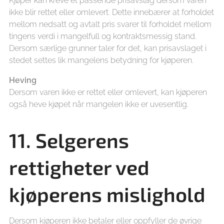
Kjøper kan kreve et passende prisavslag dersom varen
ikke blir rettet eller omlevert. Dette innebærer at forholdet
mellom nedsatt og avtalt pris svarer til forholdet mellom
tingens verdi i mangelfull og kontraktsmessig stand.
Dersom særlige grunner taler for det, kan prisavslaget i
stedet settes lik mangelens betydning for kjøperen.
Heving
Dersom varen ikke er rettet eller omlevert, kan kjøperen
også heve kjøpet når mangelen ikke er uvesentlig.
11. Selgerens
rettigheter ved
kjøperens mislighold
Dersom kjøperen ikke betaler eller oppfyller de øvrige