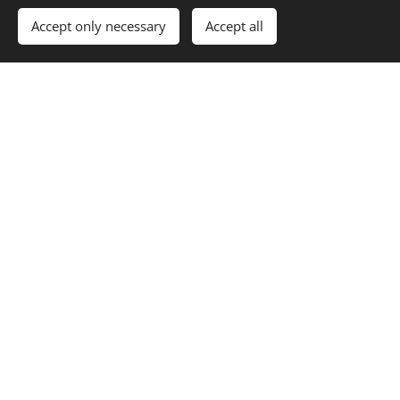
send inn
Accept only necessary
Accept all
skjemaet.
Mye god info for områdene