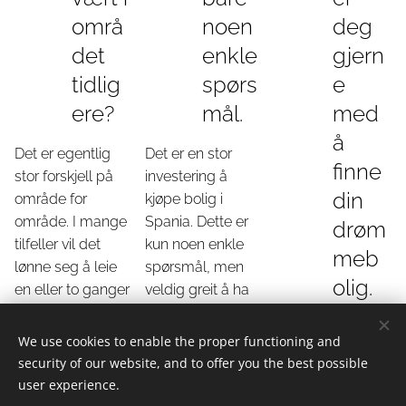
områ
noen
deg
det
enkle
gjern
tidlig
spørs
e
ere?
mål.
med
å
Det er egentlig
Det er en stor
finne
stor forskjell på
investering å
din
område for
kjøpe bolig i
område. I mange
Spania. Dette er
drøm
tilfeller vil det
kun noen enkle
meb
lønne seg å leie
spørsmål, men
olig.
en eller to ganger
veldig greit å ha
først for virkelig å
tenkt litt på dette
Kontakt oss, vi gir
se forskjellene.
før du ser etter
We use cookies to enable the proper functioning and
deg mulighetene.
din
security of our website, and to offer you the best possible
drømmebolig.
user experience.
Trykk her og