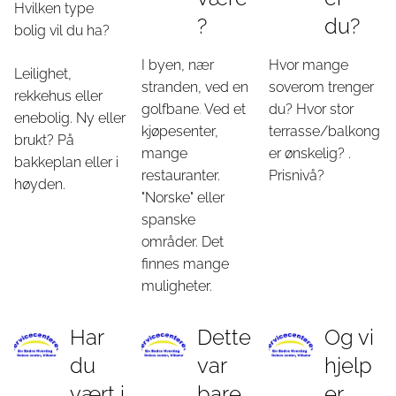
Hvilken type
?
du?
bolig vil du ha?
I byen, nær
Hvor mange
Leilighet,
stranden, ved en
soverom trenger
rekkehus eller
golfbane
.
Ved et
du? Hvor stor
enebolig. Ny eller
kjøpesenter,
terrasse/balkong
brukt? På
mange
er ønskelig? .
bakkeplan eller i
restauranter.
Prisnivå?
høyden.
"Norske" eller
spanske
områder. Det
finnes mange
muligheter.
Har
Dette
Og vi
du
var
hjelp
vært i
bare
er